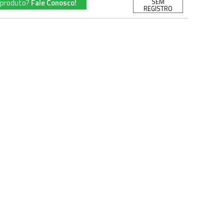
SEM
 produto?
Fale Conosco!
REGISTRO