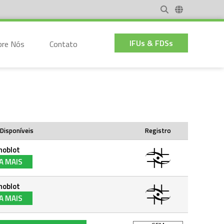
IFUs & FDSs
bre Nós
Contato
Disponíveis
Registro
noblot
A MAIS
noblot
A MAIS