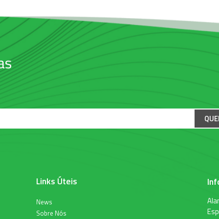
as
QUE
Links Úteis
In
Ala
News
Esp
Sobre Nós