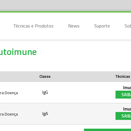
Técnicas e Produtos
News
Suporte
So
Autoimune
Classe
Técnicas 
Imu
IgG
para Doença
SAIB
Imu
IgA
para Doença
SAIB