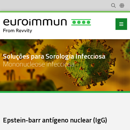
Soluções para Sorologia Infecciosa
Mononucleose infecciosa
Epstein-barr antígeno nuclear (IgG)