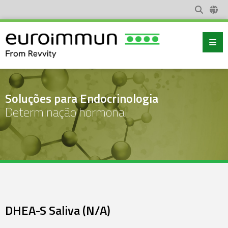
Soluções para Endocrinologia
Determinação hormonal
DHEA-S Saliva (N/A)