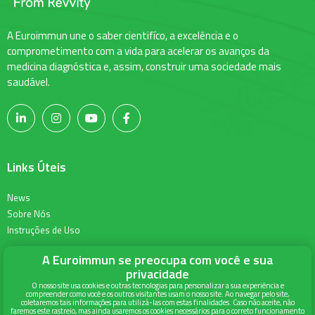
A Euroimmun une o saber cientifíco, a excelência e o
comprometimento com a vida para acelerar os avanços da
medicina diagnóstica e, assim, construir uma sociedade mais
saudável.
Links Úteis
News
Sobre Nós
Instruções de Uso
A Euroimmun se preocupa com você e sua
Informações para Contato
privacidade
O nosso site usa cookies e outras tecnologias para personalizar a sua experiência e
compreender como você e os outros visitantes usam o nosso site. Ao navegar pelo site,
Alameda Terracota 215, Torre Union, 6º andar
coletaremos tais informações para utilizá-las com estas finalidades. Caso não aceite, não
faremos este rastreio, mas ainda usaremos os cookies necessários para o correto funcionamento
Espaço Cerâmica - São Caetano do Sul