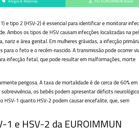
Artigos & Matérias
Por EUROIMMUN Brasil
) e tipo 2 (HSV-2) é essencial para identificar e monitorar infe
úde. Ambos os tipos de HSV causam infecções localizadas na pe
nariz e área genital. Em mulheres grávidas, a infecção primári
s para o feto e o recém-nascido. A transmissão pode ocorrer vi
para infecção fetal, que pode resultar em malformações, morte
larmente perigosa. A taxa de mortalidade é de cerca de 60% em
 sobrevivência, os bebês podem apresentar déficits neurológico
nto HSV-1 quanto HSV-2 podem causar encefalite, que, sem
HSV-1 e HSV-2 da EUROIMMUN