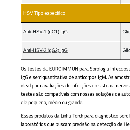
HSV Tipo específico
Anti-HSV-1 (gC1) IgG
Gli
Anti-HSV-2 (gG2) IgG
Gli
Os testes da EUROIMMUN para Sorologia Infecciosa,
IgG e semiquantitativa de anticorpos IgM. As amostr
ideal para avaliações de infecções no sistema nervos
testes são compatíveis com nossas soluções de automa
ele pequeno, médio ou grande.
Esses produtos da Linha Torch para diagnóstico soro
laboratórios que buscam precisão na detecção de Herp