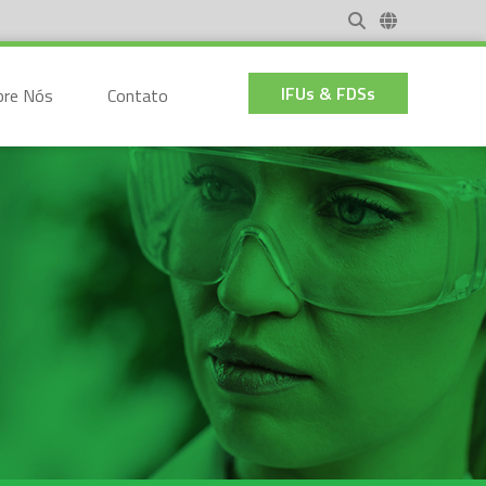
IFUs & FDSs
bre Nós
Contato