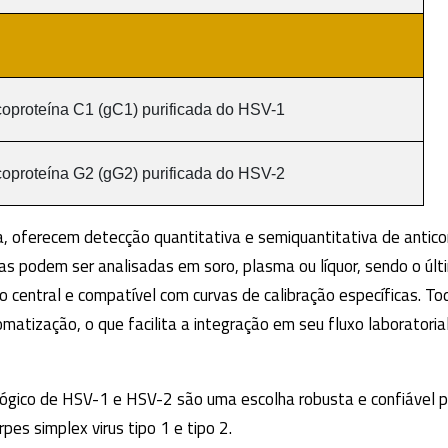
coproteína C1 (gC1) purificada do HSV-1
coproteína G2 (gG2) purificada do HSV-2
 oferecem detecção quantitativa e semiquantitativa de antico
as podem ser analisadas em soro, plasma ou líquor, sendo o últ
o central e compatível com curvas de calibração específicas. To
tização, o que facilita a integração em seu fluxo laboratorial
lógico de HSV-1 e HSV-2 são uma escolha robusta e confiável 
es simplex virus tipo 1 e tipo 2.