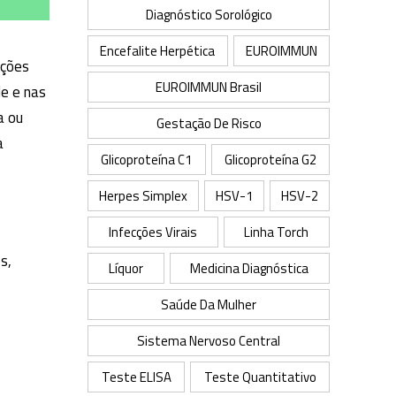
Diagnóstico Sorológico
Encefalite Herpética
EUROIMMUN
cções
EUROIMMUN Brasil
le e nas
a ou
Gestação De Risco
a
Glicoproteína C1
Glicoproteína G2
Herpes Simplex
HSV-1
HSV-2
Infecções Virais
Linha Torch
s,
Líquor
Medicina Diagnóstica
Saúde Da Mulher
Sistema Nervoso Central
Teste ELISA
Teste Quantitativo