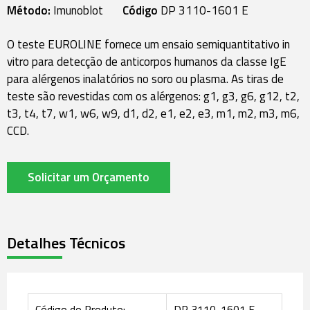
Método:
Imunoblot
Código
DP 3110-1601 E
O teste EUROLINE fornece um ensaio semiquantitativo in
vitro para detecção de anticorpos humanos da classe IgE
para alérgenos inalatórios no soro ou plasma. As tiras de
teste são revestidas com os alérgenos: g1, g3, g6, g12, t2,
t3, t4, t7, w1, w6, w9, d1, d2, e1, e2, e3, m1, m2, m3, m6,
CCD.
Solicitar um Orçamento
Detalhes Técnicos
Código do Produto:
DP 3110-1601 E