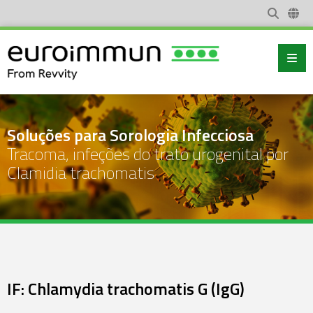
Soluções para Sorologia Infecciosa
Tracoma, infeções do trato urogenital por
Clamidia trachomatis
IF: Chlamydia trachomatis G (IgG)