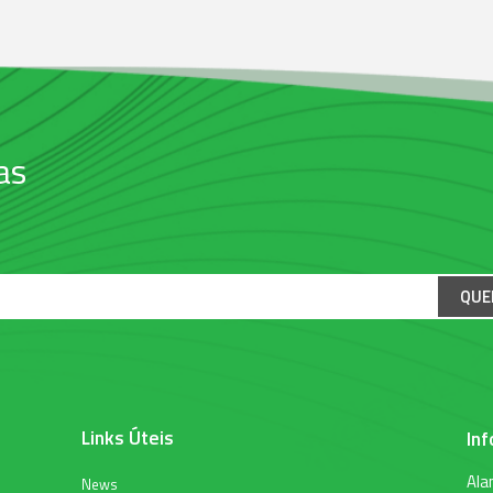
as
QUE
Links Úteis
In
Ala
News