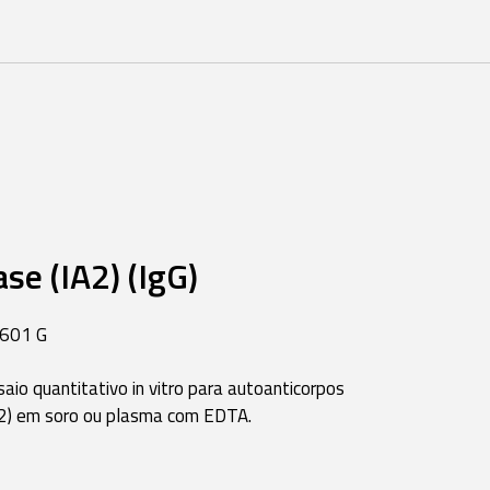
se (IA2) (IgG)
601 G
aio quantitativo in vitro para autoanticorpos
A2) em soro ou plasma com EDTA.