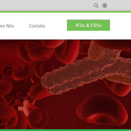
IFUs & FDSs
bre Nós
Contato