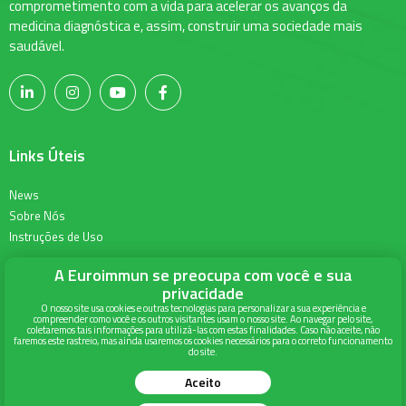
comprometimento com a vida para acelerar os avanços da
medicina diagnóstica e, assim, construir uma sociedade mais
saudável.
Links Úteis
News
Sobre Nós
Instruções de Uso
A Euroimmun se preocupa com você e sua
Informações para Contato
privacidade
O nosso site usa cookies e outras tecnologias para personalizar a sua experiência e
compreender como você e os outros visitantes usam o nosso site. Ao navegar pelo site,
Alameda Terracota 215, Torre Union, 6º andar
coletaremos tais informações para utilizá-las com estas finalidades. Caso não aceite, não
faremos este rastreio, mas ainda usaremos os cookies necessários para o correto funcionamento
Espaço Cerâmica - São Caetano do Sul
do site.
São Paulo - SP
Aceito