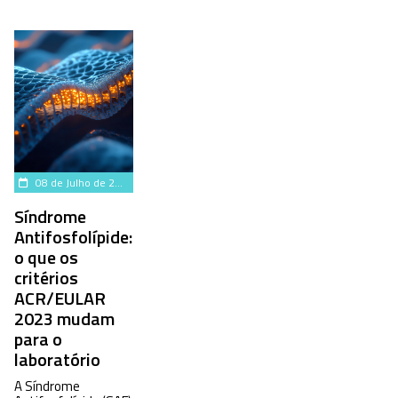
08 de Julho de 2026
Síndrome
Antifosfolípide:
o que os
critérios
ACR/EULAR
2023 mudam
para o
laboratório
A Síndrome