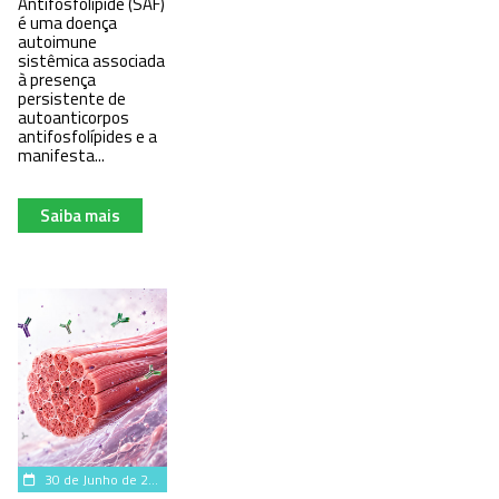
Antifosfolípide (SAF)
é uma doença
autoimune
sistêmica associada
à presença
persistente de
autoanticorpos
antifosfolípides e a
manifesta...
Saiba mais
30 de Junho de 2026