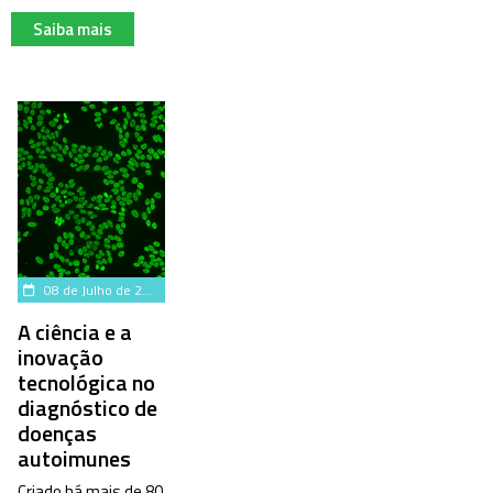
Saiba mais
08 de Julho de 2025
A ciência e a
inovação
tecnológica no
diagnóstico de
doenças
autoimunes
Criado há mais de 80