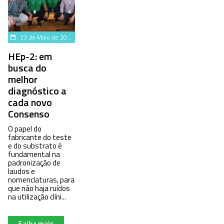
23 de Maio de 2023
HEp-2: em
busca do
melhor
diagnóstico a
cada novo
Consenso
O papel do
fabricante do teste
e do substrato é
fundamental na
padronização de
laudos e
nomenclaturas, para
que não haja ruídos
na utilização clíni...
Saiba mais