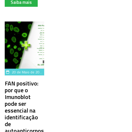
Saiba mais
20 de Maio de 2026
FAN positivo:
por que o
Imunoblot
pode ser
essencial na
identificação
de
autoanticorpos?