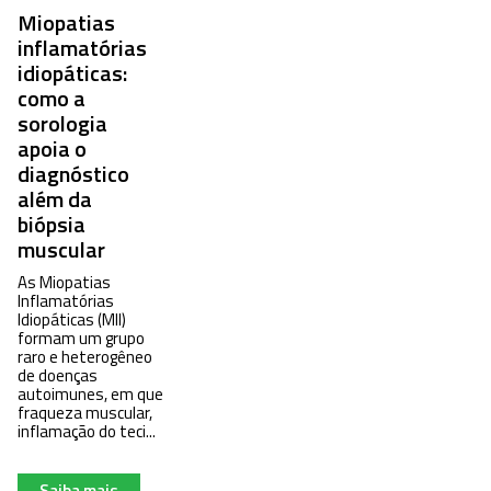
Miopatias
inflamatórias
idiopáticas:
como a
sorologia
apoia o
diagnóstico
além da
biópsia
muscular
As Miopatias
Inflamatórias
Idiopáticas (MII)
formam um grupo
raro e heterogêneo
de doenças
autoimunes, em que
fraqueza muscular,
inflamação do teci...
Saiba mais