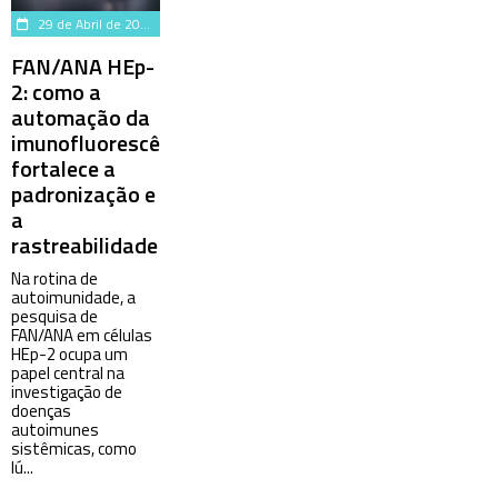
29 de Abril de 2026
FAN/ANA HEp-
2: como a
automação da
imunofluorescência
fortalece a
padronização e
a
rastreabilidade
Na rotina de
autoimunidade, a
pesquisa de
FAN/ANA em células
HEp-2 ocupa um
papel central na
investigação de
doenças
autoimunes
sistêmicas, como
lú...